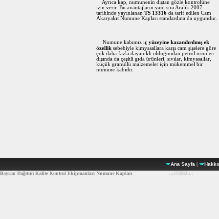
Ayrıca kap, numunenin dıştan gözle kontrolüne
izin verir. Bu avantajların yanı sıra Aralık 2007
tarihinde yayınlanan
TS 13316
da tarif edilen Cam
Akaryakıt Numune Kapları standardına da uygundur.
Numune kabımız i
ç yüzeyine kazandırılmış ek
özellik
sebebiyle kimyasallara karşı cam şişelere göre
çok daha fazla dayanıklı olduğundan petrol ürünleri
dışında da çeşitli gıda ürünleri, sıvılar, kimyasallar,
küçük granüllü malzemeler için mükemmel bir
numune kabıdır.
Ana Sayfa
|
Hakkı
Baycan Dağıtım Kalite Kontrol Ekipmanları Numune Kapları
..::73282::..
Baycan, Baycan Dağıtım, Baycan numune kabı, numune kapları, numune, Kelitek Kontrol, Kalite Ekipmanları, numuneler, kontrol Ekipmanları