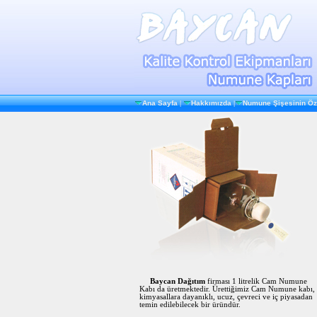
Ana Sayfa
|
Hakkımızda
|
Numune Şişesinin Öze
Baycan Dağıtım
firması 1 litrelik Cam Numune
Kabı da üretmektedir. Ürettiğimiz Cam Numune kabı,
kimyasallara dayanıklı, ucuz, çevreci ve iç piyasadan
temin edilebilecek bir üründür.